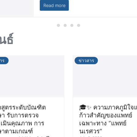
Read more
นธ์
สาร
ข่าวสาร
กสูตรระดับบัณฑิต
🎓✨ ความภาคภูมิใจแ
ษา รับการตรวจ
ก้าวสำคัญของแพทย์
เมินคุณภาพ การ
เฉพาะทาง “แพทย์
ษาตามเกณฑ์
นเรศวร”